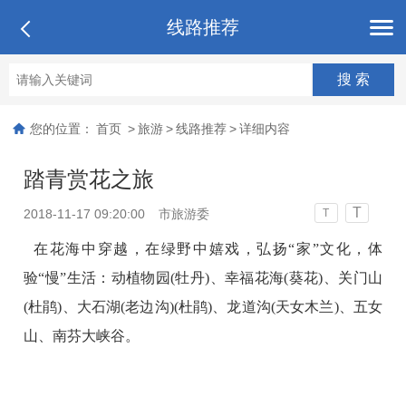
线路推荐
您的位置：
首页
>
旅游
>
线路推荐
>
详细内容
踏青赏花之旅
T
2018-11-17 09:20:00
市旅游委
T
在花海中穿越，在绿野中嬉戏，弘扬“家”文化，体
验“慢”生活：动植物园(牡丹)、幸福花海(葵花)、关门山
(杜鹃)、大石湖(老边沟)(杜鹃)、龙道沟(天女木兰)、五女
山、南芬大峡谷。