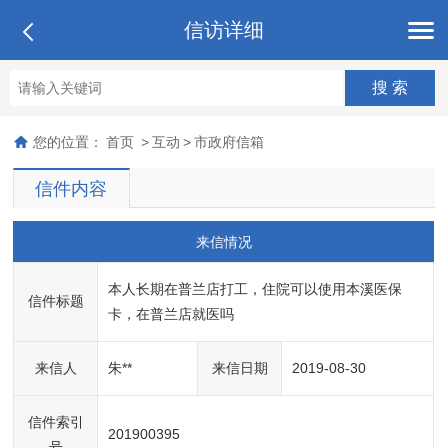
信访详细
您的位置：
首页
>
互动
>
市政府信箱
信件内容
来信情况
本人长期在普兰店打工，住院可以使用本溪医保
信件标题
卡，在普兰店就医吗
来信人
朱**
来信日期
2019-08-30
信件索引
201900395
号