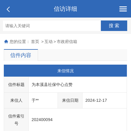
信访详细
您的位置：
首页
>
互动
>
市政府信箱
信件内容
来信情况
信件标题
为本溪县社保中心点赞
来信人
于**
来信日期
2024-12-17
信件索引
202400094
号