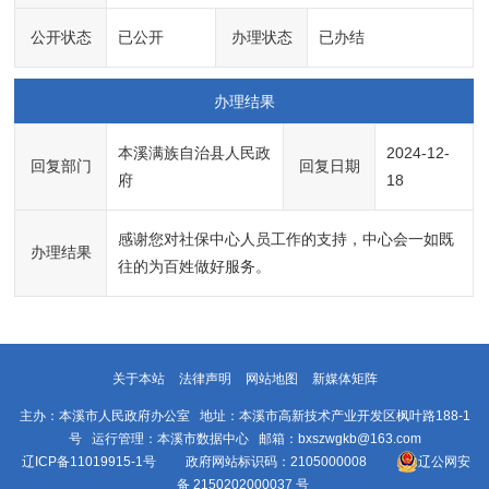
公开状态
已公开
办理状态
已办结
办理结果
本溪满族自治县人民政
2024-12-
回复部门
回复日期
府
18
感谢您对社保中心人员工作的支持，中心会一如既
办理结果
往的为百姓做好服务。
关于本站
法律声明
网站地图
新媒体矩阵
主办：本溪市人民政府办公室 地址：本溪市高新技术产业开发区枫叶路188-1
号 运行管理：本溪市数据中心 邮箱：bxszwgkb@163.com
辽ICP备11019915-1号
政府网站标识码：2105000008
辽公网安
备 2150202000037 号