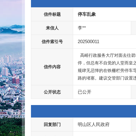
停车乱象
信件标题
李**
来信人
202500011
信件索引号
  高峪行政服务大厅对面去往碧桂园上坡路段乱停车现象严重，近期交管部门于右侧设置铁栅栏防止车辆乱
停，但总有不自觉的人堂而皇
信件内容
规肆无忌惮的在铁栅栏旁停车
路的堵塞。建议交管部门设置
已公开
公开状态
明山区人民政府
回复部门