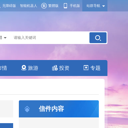
无障碍版
智能机器人
繁體版
手机版
站群导航
群
市情
旅游
投资
专题
信件内容