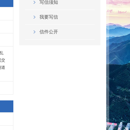
写信须知
我要写信
信件公开
视交
剧道