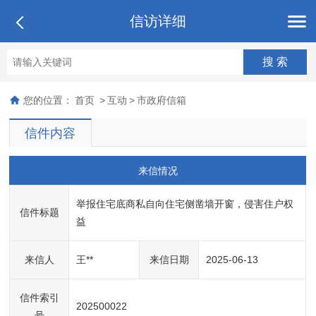
信访详细
您的位置：
首页
>
互动
>
市政府信箱
信件内容
来信情况
举报住宅底商私自向住宅侧凿墙开窗，侵害住户权
信件标题
益
来信人
王**
来信日期
2025-06-13
信件索引
202500022
号