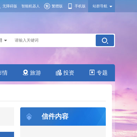
无障碍版
智能机器人
繁體版
手机版
站群导航
群
市情
旅游
投资
专题
信件内容