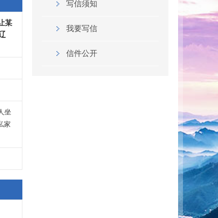
写信须知
让某
我要写信
辽
信件公开
人坐
私家