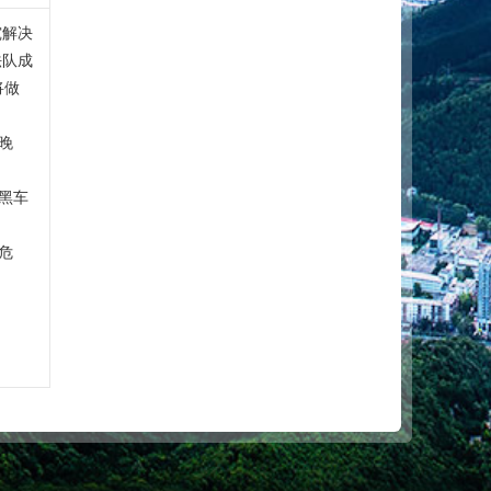
究解决
法队成
将做
晚
黑车
危