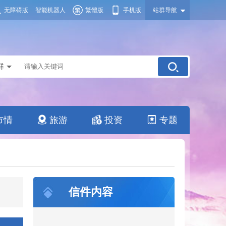
无障碍版
智能机器人
繁體版
手机版
站群导航
群
市情
旅游
投资
专题
信件内容