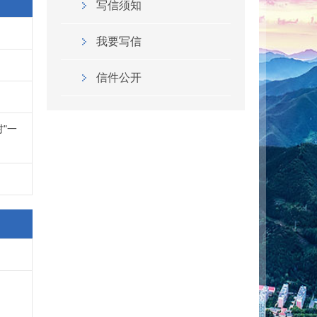
写信须知
我要写信
信件公开
"一