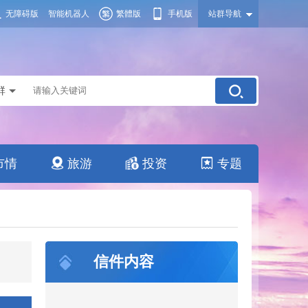
无障碍版
智能机器人
繁體版
手机版
站群导航
群
市情
旅游
投资
专题
信件内容