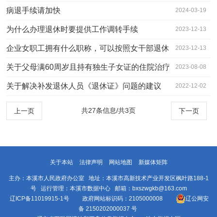
病退手续请加快
2024-03-19
为什么办理退休时要提供工作调转手续
2023-12-13
企业女职工拥有什么职称，可以按照女干部退休
2023-12-13
政策，55岁…
关于父母满60周岁且持有独生子女证的住院治疗
2023-08-08
的，子女享…
关于解决补发退休人员《退休证》问题的建议
2022-12-02
共27条信息/共3页
上一页
下一页
关于本站
法律声明
网站地图
新媒体矩阵
主办：本溪市人民政府办公室 地址：本溪市高新技术产业开发区枫叶路188-1
号 运行管理：本溪市数据中心 邮箱：bxszwgkb@163.com
辽ICP备11019915-1号
政府网站标识码：2105000008
辽公网安
备 2150202000037 号