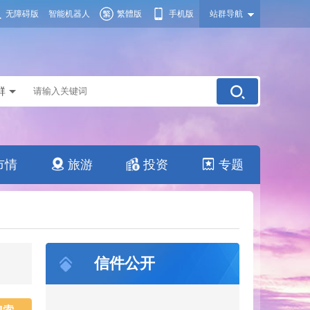
无障碍版
智能机器人
繁體版
手机版
站群导航
群
市情
旅游
投资
专题
信件公开