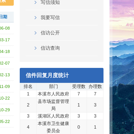
写信须知
日期
我要写信
06-08
信访公开
03-17
信访查询
04-18
02-07
02-13
信件回复月度统计
排名
部门
受理数
办理数
11-09
1
本溪市人民政府
7
7
10-22
县市场监督管理
2
1
3
局
10-29
3
溪湖区人民政府
3
3
05-22
本溪市卫生健康
4
0
1
委员会