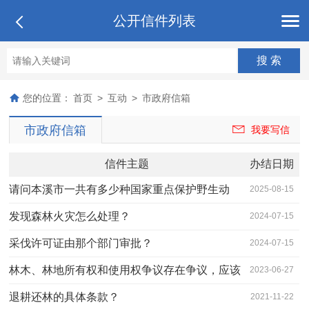
公开信件列表
您的位置：
首页
>
互动
>
市政府信箱
市政府信箱
我要写信
信件主题
办结日期
请问本溪市一共有多少种国家重点保护野生动
2025-08-15
物？
发现森林火灾怎么处理？
2024-07-15
采伐许可证由那个部门审批？
2024-07-15
林木、林地所有权和使用权争议存在争议，应该
2023-06-27
怎么办？
退耕还林的具体条款？
2021-11-22