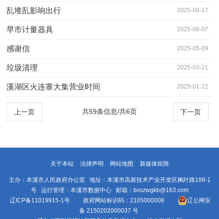
乱堆乱影响出行
2025-09-17
早市计量器具
2025-08-07
感谢信
2025-05-09
垃圾清理
2025-03-21
溪湖区火连寨大集营业时间
2025-01-22
共59条信息/共6页
上一页
下一页
关于本站
法律声明
网站地图
新媒体矩阵
主办：本溪市人民政府办公室 地址：本溪市高新技术产业开发区枫叶路188-1
号 运行管理：本溪市数据中心 邮箱：bxszwgkb@163.com
辽ICP备11019915-1号
政府网站标识码：2105000008
辽公网安
备 2150202000037 号