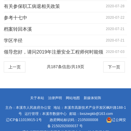
有关参保职工病退相关政策
2020-07-28
参考十七中
2020-07-22
档案转回本溪
2020-07-21
学区半径
2020-07-21
领导您好，请问2019年注册安全工程师何时能领
2020-07-03
取，望通知…
共187条信息/共19页
上一页
下一页
关于本站
法律声明
网站地图
新媒体矩阵
主办：本溪市人民政府办公室 地址：本溪市高新技术产业开发区枫叶路188-1
号 运行管理：本溪市数据中心 邮箱：bxszwgkb@163.com
辽ICP备11019915-1号
政府网站标识码：2105000008
辽公网安
备 2150202000037 号