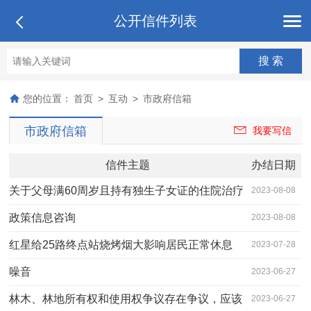
公开信件列表
您的位置：
首页
>
互动
>
市政府信箱
市政府信箱
我要写信
信件主题
办结日期
关于父母满60周岁且持有独生子女证的住院治疗
2023-08-08
的，子女享…
政策信息咨询
2023-08-08
红星给25路终点站烧烤烟大影响居民正常休息
2023-07-28
噪音
2023-06-27
林木、林地所有权和使用权争议存在争议，应该
2023-06-27