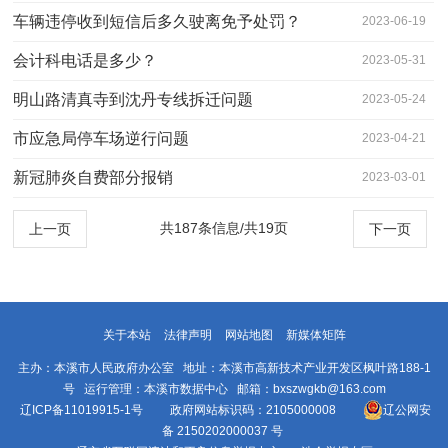
怎么办？
车辆违停收到短信后多久驶离免予处罚？
2023-06-19
会计科电话是多少？
2023-05-31
明山路清真寺到沈丹专线拆迁问题
2023-05-24
市应急局停车场逆行问题
2023-04-21
新冠肺炎自费部分报销
2023-03-01
共187条信息/共19页
上一页
下一页
关于本站
法律声明
网站地图
新媒体矩阵
主办：本溪市人民政府办公室 地址：本溪市高新技术产业开发区枫叶路188-1
号 运行管理：本溪市数据中心 邮箱：bxszwgkb@163.com
辽ICP备11019915-1号
政府网站标识码：2105000008
辽公网安
备 2150202000037 号