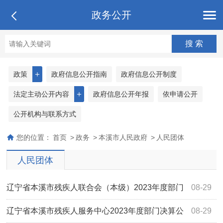
政务公开
＋
政策
政府信息公开指南
政府信息公开制度
＋
法定主动公开内容
政府信息公开年报
依申请公开
公开机构与联系方式
您的位置：
首页
>
政务
>
本溪市人民政府
>
人民团体
人民团体
辽宁省本溪市残疾人联合会（本级）2023年度部门
08-29
决算公开
辽宁省本溪市残疾人服务中心2023年度部门决算公
08-29