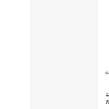
（
1
（
1
2
2
费