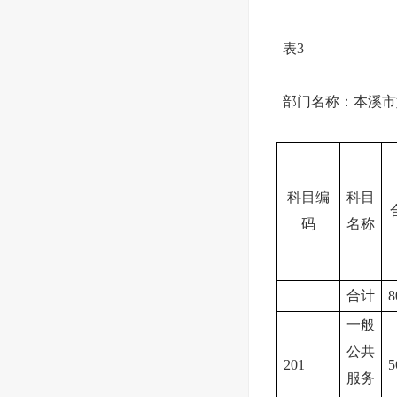
表3
部门名称：本溪市
科目编
科目
码
名称
合计
8
一般
公共
201
5
服务