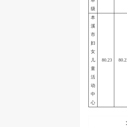
本
级
本
溪
市
妇
女
儿
80.23
80.2
童
活
动
中
心