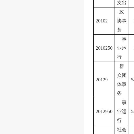
支出
政
20102
协事
务
事
2010250
业运
行
群
众团
20129
5
体事
务
事
2012950
业运
5
行
社会