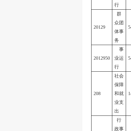
行
群
众团
20129
5
体事
务
事
2012950
业运
5
行
社会
保障
208
和就
1
业支
出
行
政事