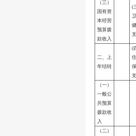
（三）
(
国有资
本经营
预算拨
款收入
(
二、上
年结转
（一）
一般公
共预算
拨款收
入
（二）