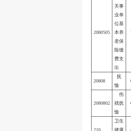
关事
业单
位基
2080505
本养
老保
险缴
费支
出
抚
20808
恤
伤
2080802
残抚
恤
卫生
210
健康