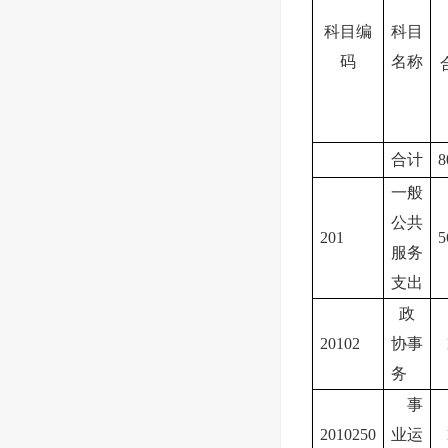
科目编
科目
码
名称
合计
8
一般
公共
201
5
服务
支出
政
20102
协事
务
事
2010250
业运