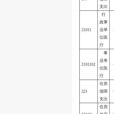
支出
行
政事
21011
业单
位医
疗
事
业单
2101102
位医
疗
住房
221
保障
支出
住房