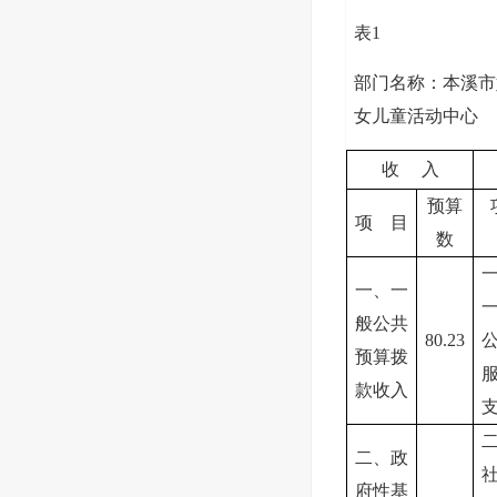
表1
部门名称：本溪市
女儿童活动中心
收 入
预算
项 目
数
一、一
般公共
80.23
预算拨
款收入
二、政
府性基