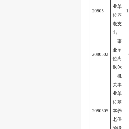
业单
20805
1
位养
老支
出
事
业单
2080502
位离
退休
机
关事
业单
位基
2080505
本养
老保
险缴