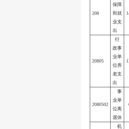
保障
208
和就
1
业支
出
行
政事
业单
20805
1
位养
老支
出
事
业单
2080502
位离
退休
机