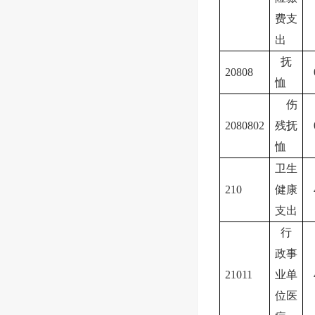
费支
出
抚
20808
恤
伤
2080802
残抚
恤
卫生
210
健康
支出
行
政事
21011
业单
位医