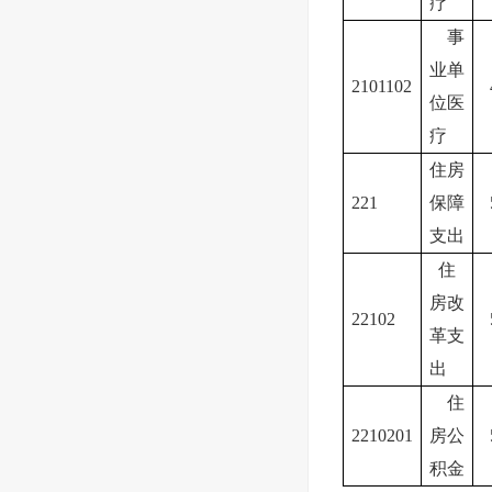
疗
事
业单
2101102
位医
疗
住房
221
保障
支出
住
房改
22102
革支
出
住
2210201
房公
积金