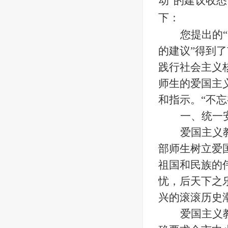
动”的建议收
下：
您提出的
的建议”得到
践行社会主义
师生的爱国主
和指示。“不
一、统一
爱
国主义
部师生树立爱
祖国和民族的
忧，后天下之
兴的滚滚历史
爱国主义