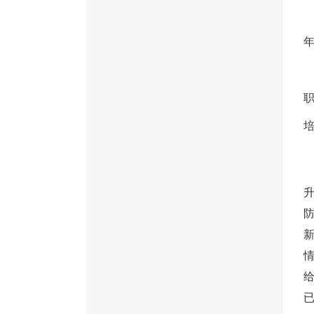
职
培
已