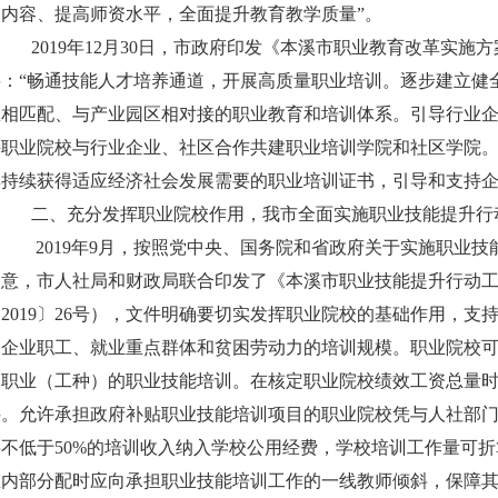
训内容、提高师资水平，全面提升教育教学质量”。
2019年12月30日，市政府印发《本溪市职业教育改革实施方
要：“畅通技能人才培养通道，开展高质量职业培训。逐步建立健
区相匹配、与产业园区相对接的职业教育和培训体系。引导行业
持职业院校与行业企业、社区合作共建职业培训学院和社区学院
其持续获得适应经济社会发展需要的职业培训证书，引导和支持企
二、充分发挥职业院校作用，我市全面实施职业技能提升行
2019年9月，按照党中央、国务院和省政府关于实施职业
意，市人社局和财政局联合印发了《本溪市职业技能提升行动工作方
〔2019〕26号），文件明确要切实发挥职业院校的基础作用，
向企业职工、就业重点群体和贫困劳动力的培训规模。职业院校
近职业（工种）的职业技能培训。在核定职业院校绩效工资总量
斜。允许承担政府补贴职业技能培训项目的职业院校凭与人社部
将不低于50%的培训收入纳入学校公用经费，学校培训工作量可
在内部分配时应向承担职业技能培训工作的一线教师倾斜，保障