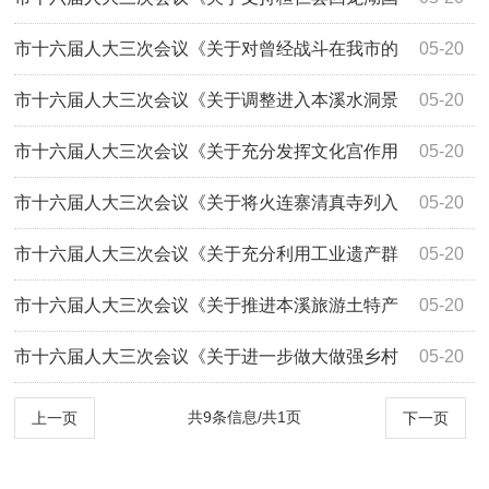
家旅游度假区建设的建议》（第3249号）答复
市十六届人大三次会议《关于对曾经战斗在我市的
05-20
抗联英雄和解放战争中做出贡献的英雄后代...
市十六届人大三次会议《关于调整进入本溪水洞景
05-20
区交通组织的建议》（第3220号）答复
市十六届人大三次会议《关于充分发挥文化宫作用
05-20
满足本溪百姓文化生活的建议》（第3133号...
市十六届人大三次会议《关于将火连寨清真寺列入
05-20
文物保护单位的建议》（第3045号）答复
市十六届人大三次会议《关于充分利用工业遗产群
05-20
优势加快开发工业旅游的建议》（第3081号...
市十六届人大三次会议《关于推进本溪旅游土特产
05-20
品深度开发的建议》（第3057号）答复
市十六届人大三次会议《关于进一步做大做强乡村
05-20
旅游业的建议》（第3001号）答复
共9条信息/共1页
上一页
下一页