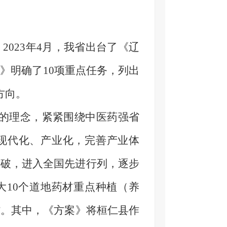
。
2023
年
4
月，我省出台了《辽
案》明确了
10
项重点任务，列出
方向。
山的理念，紧紧围绕中医药强省
现代化、产业化，完善产业体
突破，进入全国先进行列，逐步
大
10
个道地药材重点种植（养
”。其中，《方案》将桓仁县作