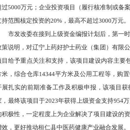
超过
5000
万元；企业投资项目（履行核准制或备
支持范围核定投资的
20%
，最高不超过
3000
万元。
市发改委在接到上级资金编报计划后，第一
政策说明，对
辽宁上药好护士药业（集团）有限
项目
给予重点关注和支持
，
该项目建设内容主要
方米，综合仓库
14344
平方米及公用工程等，购置
开展扎实的前期准备工作及积极申报，
该项目获
家，最终该项目于
2023
年获得上级资金支持
954
万
的积极性，一定程度上为企业解决了项目建设的
增效，
更好推动桓仁县
中医药健康产业融合发展。