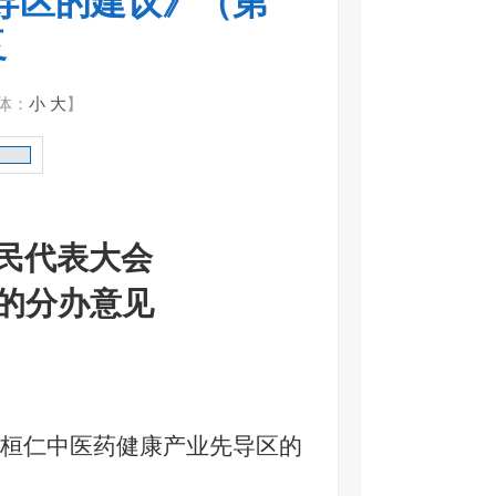
导区的建议》（第
复
体：
小
大
】
民代表大会
的
分办意见
桓仁中医药健康产业先导区的