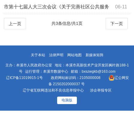
养老服务业高质量发展的建议》(第3125号)答复
市第十七届人大三次会议《关于完善社区公共服务
06-11
配套设施打造一刻钟便民生活圈的建议》(第...
共3条信息/共1页
上一页
下一页
关于本站
法律声明
网站地图
新媒体矩阵
主办：本溪市人民政府办公室 地址：本溪市高新技术产业开发区枫叶路188-1
号 运行管理：本溪市数据中心 邮箱：bxszwgkb@163.com
辽ICP备11019915-1号
政府网站标识码：2105000008
辽公网安
备 2150202000037 号
辽宁省互联网违法和不良信息举报中心
涉企举报专区
电脑版