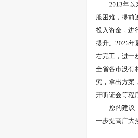
2013
年以
服困难，提前
投入资金，进
提升。
2026
年
右完工，
进一
全省各市没有
究，拿出方案
开听证会等程
您的建议
一步提高广大