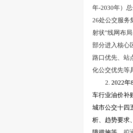
年-2030年）
26处公交服务
射状”线网布
部分进入核心
路口优先、站
化公交优先等
2.
202
车行业油价补贴
城市公交十四
析、趋势要求
障措施等。
拟