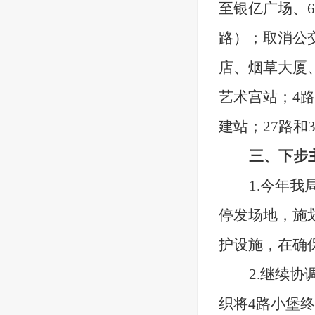
至银亿广场、
路）；取消公交
店、烟草大厦
艺术宫站；4路
建站；27路和
三、
下步
1.今年
停发场地，施
护设施，在确
2.继续
织将4路小堡