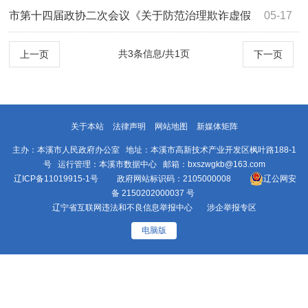
管的提案》（2073号）答复
市第十四届政协二次会议《关于防范治理欺诈虚假
05-17
推销市场的提案》（2014号）答复
共3条信息/共1页
上一页
下一页
关于本站
法律声明
网站地图
新媒体矩阵
主办：本溪市人民政府办公室 地址：本溪市高新技术产业开发区枫叶路188-1
号 运行管理：本溪市数据中心 邮箱：bxszwgkb@163.com
辽ICP备11019915-1号
政府网站标识码：2105000008
辽公网安
备 2150202000037 号
辽宁省互联网违法和不良信息举报中心
涉企举报专区
电脑版