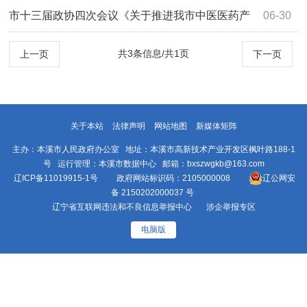
提案》（第4222号）答复
市十三届政协四次会议《关于推进我市中医医药产
06-30
业发展的提案》（第4165号）答复
共3条信息/共1页
上一页
下一页
关于本站
法律声明
网站地图
新媒体矩阵
主办：本溪市人民政府办公室 地址：本溪市高新技术产业开发区枫叶路188-1
号 运行管理：本溪市数据中心 邮箱：bxszwgkb@163.com
辽ICP备11019915-1号
政府网站标识码：2105000008
辽公网安
备 2150202000037 号
辽宁省互联网违法和不良信息举报中心
涉企举报专区
电脑版