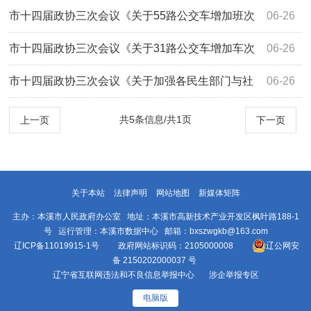
行难的提案》（3188号）答复
市十四届政协三次会议《关于55路公交车增加班次
06-26
的提案》（3186号）答复
市十四届政协三次会议《关于31路公交车增加车次
06-26
的提案》（3169号）答复
市十四届政协三次会议《关于加强各民生部门与社
06-26
区沟通联系的提案》（3154号）答复
共5条信息/共1页
上一页
下一页
关于本站
法律声明
网站地图
新媒体矩阵
主办：本溪市人民政府办公室 地址：本溪市高新技术产业开发区枫叶路188-1
号 运行管理：本溪市数据中心 邮箱：bxszwgkb@163.com
辽ICP备11019915-1号
政府网站标识码：2105000008
辽公网安
备 2150202000037 号
辽宁省互联网违法和不良信息举报中心
涉企举报专区
电脑版