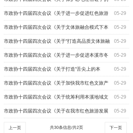
满洲国高射炮阵地遗址的提案》（第4070号...
市政协十四届四次会议《关于进一步促进红色旅游
05-29
发展的提案》（第4067号）答复
市政协十四届四次会议《关于文体旅融合模式下本
05-29
溪冰雪旅游高品质发展的提案》（第4064号...
市政协十四届四次会议《关于“打造高品质文体旅融
05-29
合发展示范地标杆城市”的提案》（第405...
市政协十四届四次会议《关于进一步促进本溪市冬
05-29
季旅游项目发展的提案》（第4056号）答复
市政协十四届四次会议《关于打造“舌尖上的本
05-29
溪”促进我市文旅业态融合发展的提案》（第4...
市政协十四届四次会议《关于加快我市红色文旅产
05-29
业发展的提案》（第4042号）答复
市政协十四届四次会议《关于统筹利用本溪地域文
05-29
化蓄力赋能文体旅融合发展的提案》（第403...
市政协十四届四次会议《关于在我市红色旅游发展
05-29
中加大数字创新力度的提案》（第4022号）答复
共30条信息/共2页
上一页
下一页