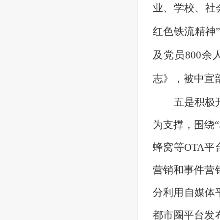
业、学校、社会
红色铁流精神
及党员800
志》，被中宣
五是
积极
为支
撑，围绕
蜂窝等OTA
营销和事件营
分利用自媒体
都市圈平台发