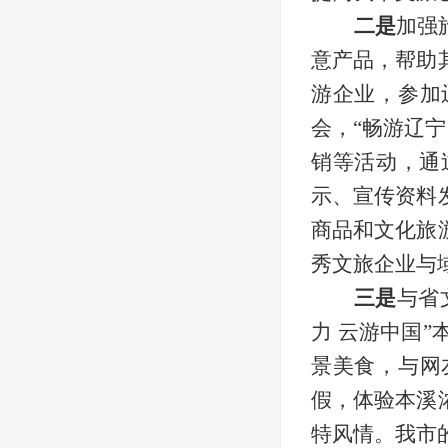
二是
加强
意产品
，帮助
游企业，参加
会，
“畅游辽
销
等
活动
，
通
示、宣传资料
商品和文化旅
秀文旅企业与
三是
与
省
力 云游中国”
景美食，与网
假，体验本溪
特风情。
我市