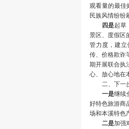
观看量的最佳
民族风情纷纷
四是
起草
景区、度假区
管力度，建立
传、价格欺诈
期开展联合执
心、放心地在
二、下一
一是
继续
好特色旅游商
场和本溪特色
二是
加强