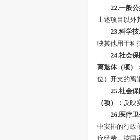
22.一
上述项目以外
23.科
映其他用于科
24.社
离退休（项）
位）开支的离
25.社
（项）：
反映
26.医
中安排的行政
疗经费，按国