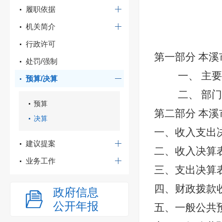
履职依据
机关简介
行政许可
第一部分 本
处罚/强制
一、
主要
预算/决算
二、
部门
预算
第二部分 本溪
决算
一、
收入支出
建议提案
二、收入决算
业务工作
三、支出决算
四、
财政拨款
政府信息
公开年报
五、一般公共