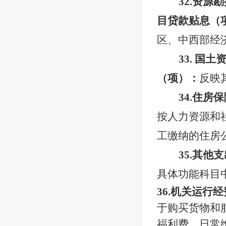
32.资
目贷款贴息（
区、中西部经
33. 
（项）：
反映
34.住
按人力资源和
工缴纳的住房
35.其
具体功能科目
36.机关运行
于购买货物和
福利费、日常