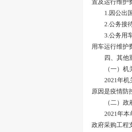
置及运行维护
1.因公出
2.公务接
3.公务用
用车运行维护费
四、其他
（一）机
2021年
原因是
疫情防
（二）政
2021
政府采购工程