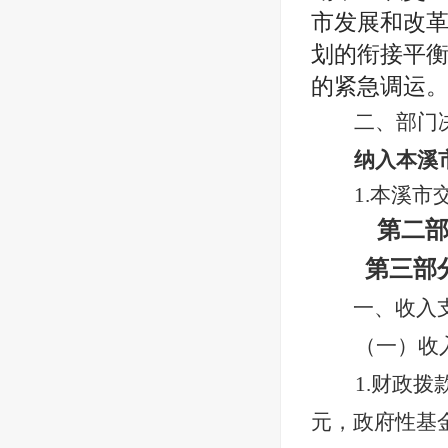
市发展和改
划的衔接平
的紧急调运
二、部门
纳入本溪
1.本溪市
第二部
第三部
一、收入
（一）收入
1.财政拨
元，政府性基