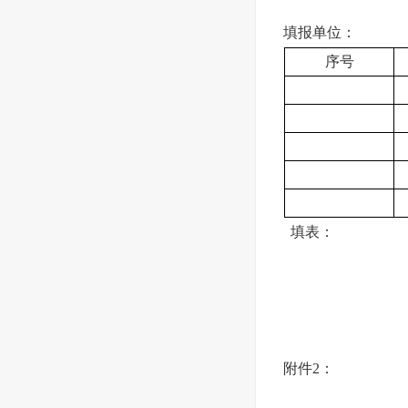
填报单位：
序号
填表： 审
附件2：