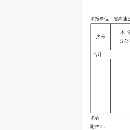
填报单位：省高速
本 
序号
分公
合计
填表： 审
附件4：