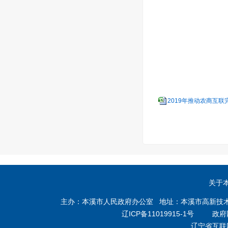
本溪
2019年推动农商互联完
关于
主办：本溪市人民政府办公室 地址：本溪市高新技术产业开
辽ICP备11019915-1号
政府网站
辽宁省互联