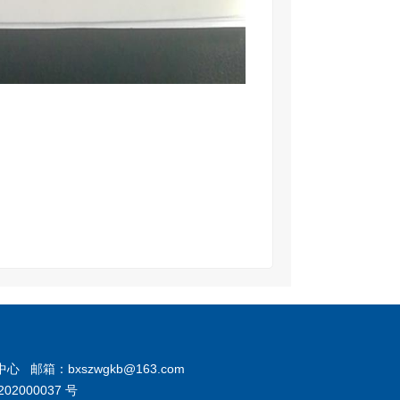
箱：bxszwgkb@163.com
02000037 号