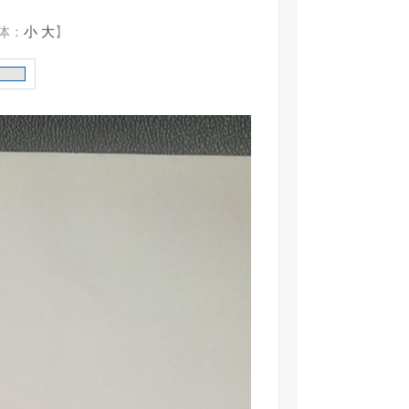
体：
小
大
】