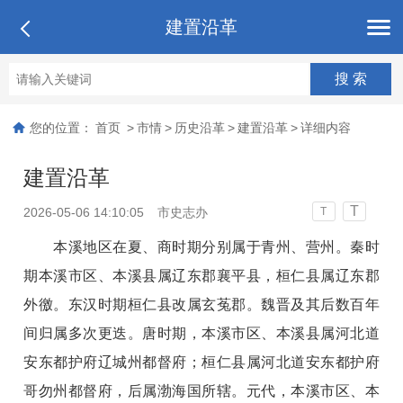
建置沿革
您的位置：
首页
>
市情
>
历史沿革
>
建置沿革
>
详细内容
建置沿革
T
2026-05-06 14:10:05
市史志办
T
本溪地区在夏、商时期分别属于青州、营州。秦时
期本溪市区、本溪县属辽东郡襄平县，桓仁县属辽东郡
外徼。东汉时期桓仁县改属玄菟郡。魏晋及其后数百年
间归属多次更迭。唐时期，本溪市区、本溪县属河北道
安东都护府辽城州都督府；桓仁县属河北道安东都护府
哥勿州都督府，后属渤海国所辖。元代，本溪市区、本