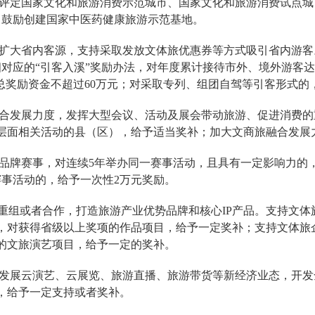
评定国家文化和旅游消费示范城市、国家文化和旅游消费试点城
；鼓励创建国家中医药健康旅游示范基地。
扩大省内客源，支持采取发放文体旅优惠券等方式吸引省内游客
相对应的“引客入溪”奖励办法，对年度累计接待市外、境外游客达1
度总奖励资金不超过60万元；对采取专列、组团自驾等引客形式
合发展力度，发挥大型会议、活动及展会带动旅游、促进消费的
层面相关活动的县（区），给予适当奖补；加大文商旅融合发展
品牌赛事，对连续5年举办同一赛事活动，且具有一定影响力的
赛事活动的，给予一次性2万元奖励。
源重组或者合作，打造旅游产业优势品牌和核心IP产品。支持文
，对获得省级以上奖项的作品项目，给予一定奖补；支持文体旅
演的文旅演艺项目，给予一定的奖补。
发展云演艺、云展览、旅游直播、旅游带货等新经济业态，开发
，给予一定支持或者奖补。