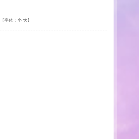
【字体：
小
大
】