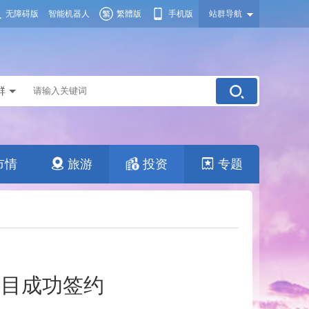
无障碍版
智能机器人
繁體版
手机版
站群导航
群
市情
旅游
投资
专题
项目成功签约