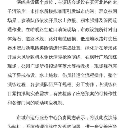
演练共设四个点位，主演练会场设在滨河北路的太
子河沿岸，市排水所模拟暴雨引发城市内涝、群众被困
场景，参演队伍依次开展水上救援、积水强排及管网疏
通作业。在峪明路红砬口演练现场，市政设施所针对山
体落石、道路水毁、路灯电缆破损、低洼地段路灯变压
器水浸后断电四类险情进行实战处置。绿化所在翠溪路
开展大风导致树木倒伏清障抢险演练。在枫叶广场演练
现场，公园广场所模拟游客落水等待救援，现场规范完
成了警戒布设、水上施救、伤员转运全流程操作。整个
演练过程，各参演队伍严守规程、分工协作，各演练科
目紧扣汛期实战需求，有效检验了应急预案的可操作性
和各部门间的联动响应机制。
市城市运行服务中心负责同志表示，将以此次演练
为契机，系统梳理演练中发现的问题，进一步完善应急