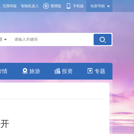
无障碍版
智能机器人
繁體版
手机版
站群导航
群
市情
旅游
投资
专题
召开