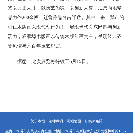
览以历史为脉，以技艺为魂，以创新为翼，汇集两地精
品力作200余幅，辽鲁作品各占半数。其中，来自我市的
桓仁木版画以现代创作为主，展现当代关东匠韵与创新
活力；杨家埠木版画以传统木版年画为主，呈现经典齐
鲁风情与六百年技艺积淀。
据悉，此次展览将持续至6月15日。
关于本站
法律声明
网站地图
新媒体矩阵
主办：本溪市人民政府办公室 地址：本溪市高新技术产业开发区枫叶路188-1