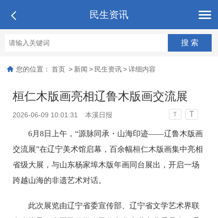
民生资讯
您的位置：
首页
>
新闻
>
民生资讯
>
详细内容
桓仁木版画亮相辽鲁木版画交流展
T
2026-06-09 10:01:31
本溪日报
T
6月8日上午，“源脉同承・山海印迹——辽鲁木版画
交流展”在辽宁美术馆启幕，百余幅桓仁木版画集中亮相
省级大展，与山东杨家埠木版年画同台展出，开启一场
跨越山海的非遗艺术对话。
此次展览由辽宁省委宣传部、辽宁省文学艺术界联