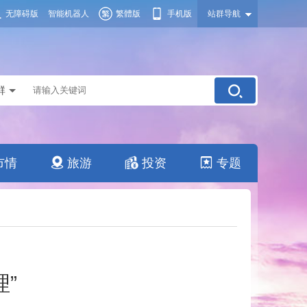
无障碍版
智能机器人
繁體版
手机版
站群导航
群
市情
旅游
投资
专题
”