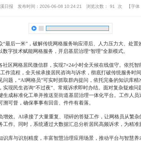
本溪日报
发布时间：2026-06-08 10:24:21
浏览次数：
91
次
【字体
众“最后一米”，破解传统网格服务响应滞后、人力压力大、处置
，以数字技术赋能网格服务，开启基层治理“智理”全新模式。
入各社区网格居民微信群，实现7×24小时全天候在线值守。依托
化工作流程，全天候承接居民咨询与诉求，彻底打破传统服务时
见问题，“AI网格员”可实时抓取群内提问，依托完备的知识库
，实现民生咨询“不过夜”、常规诉求即时办结。面对复杂疑难问
键生成标准化工单并推送至街道基层治理一体化平台。工作人员
可溯可督，确保事事有回音、件件有着落。
负增效。AI承接了大量重复、琐碎的答疑工作，让网格员从繁杂
务工作。同时，系统通过大数据汇总分析居民高频诉求，为精准
知识库与识别精度，丰富智慧治理应用场景，推动平台与智慧养