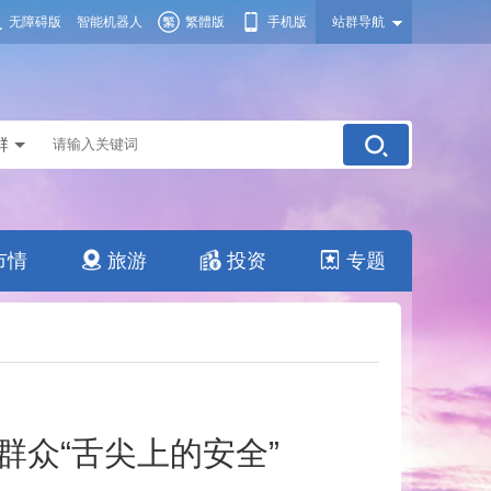
无障碍版
智能机器人
繁體版
手机版
站群导航
群
市情
旅游
投资
专题
群众“舌尖上的安全”