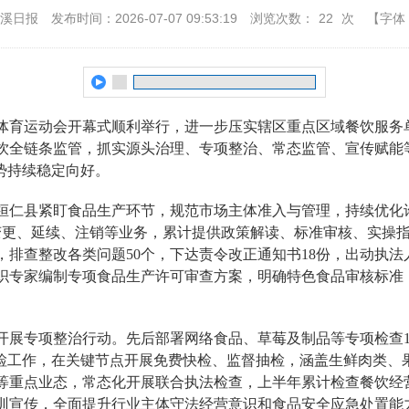
本溪日报
发布时间：2026-07-07 09:53:19
浏览次数：
22
次
【字体
育运动会开幕式顺利举行，进一步压实辖区重点区域餐饮服务
饮全链条监管，抓实源头治理、专项整治、常态监管、宣传赋能
势持续稳定向好。
仁县紧盯食品生产环节，规范市场主体准入与管理，持续优化许
变更、延续、注销等业务，累计提供政策解读、标准审核、实操指
，排查整改各类问题50个，下达责令改正通知书18份，出动执法
织专家编制专项食品生产许可审查方案，明确特色食品审核标准
专项整治行动。先后部署网络食品、草莓及制品等专项检查15
抽检工作，在关键节点开展免费快检、监督抽检，涵盖生鲜肉类、
重点业态，常态化开展联合执法检查，上半年累计检查餐饮经营主
宣传，全面提升行业主体守法经营意识和食品安全应急处置能力。