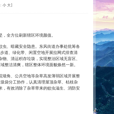
：
小
大
】
坚，全方位刷新辖区环境颜值。
蚊虫、暗藏安全隐患。东风街道办事处统筹各
区步道、绿化带、闲置空地开展拉网式排查清
杂物、清运积存垃圾，实现整治区域无盲区、
栏区域整洁清爽，辖区整体环境面貌焕然一新。
院墙角、公共空地等杂草高发薄弱区域开展整
垃圾袋分工协作，认真清理屋顶杂草、枯枝杂
米，有效消除了杂草带来的蚊虫滋生、消防安