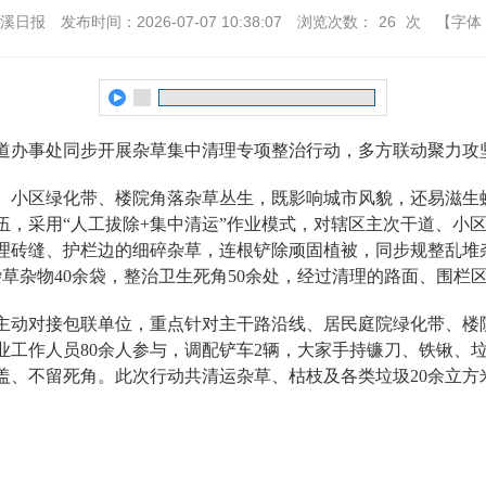
本溪日报
发布时间：2026-07-07 10:38:07
浏览次数：
26
次
【字体
办事处同步开展杂草集中清理专项整治行动，多方联动聚力攻
小区绿化带、楼院角落杂草丛生，既影响城市风貌，还易滋生
伍，采用“人工拔除+集中清运”作业模式，对辖区主次干道、小
理砖缝、护栏边的细碎杂草，连根铲除顽固植被，同步规整乱堆
杂草杂物40余袋，整治卫生死角50余处，经过清理的路面、围
动对接包联单位，重点针对主干路沿线、居民庭院绿化带、楼
业工作人员80余人参与，调配铲车2辆，大家手持镰刀、铁锹、
盖、不留死角。此次行动共清运杂草、枯枝及各类垃圾20余立方