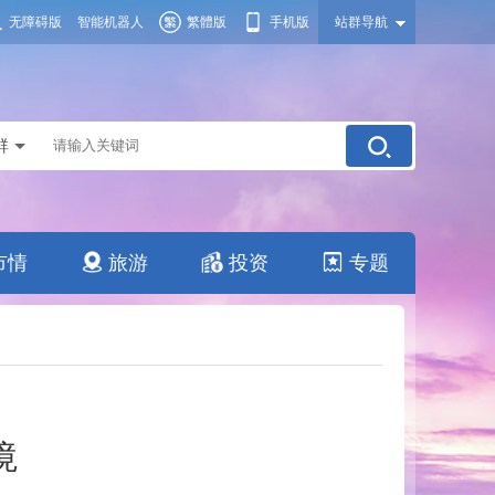
无障碍版
智能机器人
繁體版
手机版
站群导航
群
市情
旅游
投资
专题
境