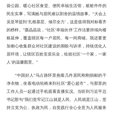
袋公园、暖心社区食堂、便民幸福生活馆，桩桩件件的
民生实事，写满她与居民难以割舍的温情故事。“大会上
吴亚琴提到‘扎根基层、倾尽全力’，这是值得我对标看齐
的榜样。”聂晶晶说，“社区‘幸福伙伴’工作法要持续向楼
栋延伸，覆盖辖区每一户居民、每一间商铺。我还要更
加耐心收集群众对社区建设的期盼与诉求，持续优化人
居环境，让辖区百姓安居乐业，绘就社区‘一个家，一家
人’的温馨图景。”
“中国好人”马占路怀里抱着几件居民刚刚捐献的干
净衣物，坐着电动轮椅来到社区“爱心超市”，与那里的
工作人员一起通过手机观看直播实况。当听到习近平总
书记那句“我们党牢记江山就是人民、人民就是江山，坚
持立党为公、执政为民，自觉践行全心全意为人民服务