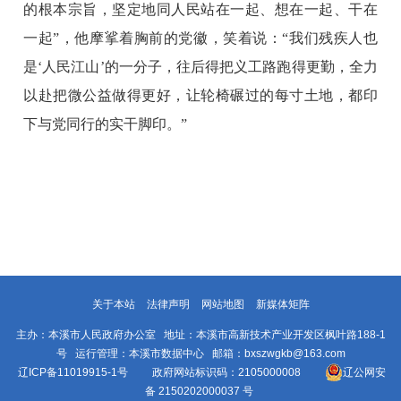
的根本宗旨，坚定地同人民站在一起、想在一起、干在
一起”，他摩挲着胸前的党徽，笑着说：“我们残疾人也
是‘人民江山’的一分子，往后得把义工路跑得更勤，全力
以赴把微公益做得更好，让轮椅碾过的每寸土地，都印
下与党同行的实干脚印。”
关于本站
法律声明
网站地图
新媒体矩阵
主办：本溪市人民政府办公室 地址：本溪市高新技术产业开发区枫叶路188-1
号 运行管理：本溪市数据中心 邮箱：bxszwgkb@163.com
辽ICP备11019915-1号
政府网站标识码：2105000008
辽公网安
备 2150202000037 号