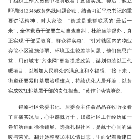
宇组织工作人员集中收听收看了直播实况。会后，他立
即调阅12345政务热线问题台账，结合习近平总书记的重
要讲话精神，对大家说：“街道是党群联系的‘最后一
米’，全体党员干部要主动自查自纠，杜绝坐等督办，真
正实现‘干部受教育、群众得实惠’。”针对辖区内的物业
弃管小区设施薄弱、环境卫生较差等问题，他们集思广
益，用好城市“六张网”更新提质政策，谋划包装以工代
赈项目，以增加人民群众的满意度和幸福感。“接下来，
街道还要紧盯基层治理难点，持续优化人居环境，以务
实成效扛起基层干部的责任担当。”黄作宇动情地说。
锦峪社区党委书记、居委会主任聂晶晶在收听收看
了直播实况后，心中感慨万千，18载社区工作经历如一
卷鲜活画面徐徐铺展。选择扎根社区，是藏于心间的温
暖与荣光。翻开她整整18本民情日志，里面记着新建口