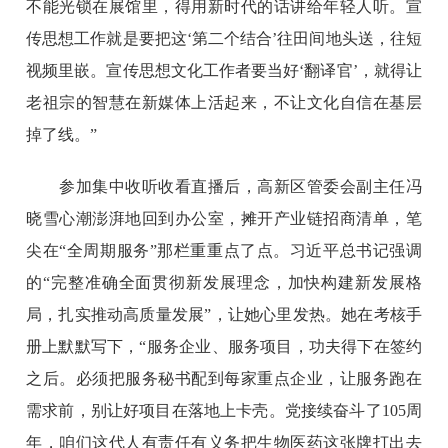
不能光锁在展馆里，得用新时代的话讲给年轻人听。宣
传思想工作就是要把这‘第二个结合’往田间地头送，往短
视频里嵌。宣传思想文化工作者要当好‘翻译官’，就得让
老祖宗的智慧在新媒体上活起来，不让文化自信在基层
掉了线。”
参加集中收听收看直播后，高新区管委会副主任冯
晓雪心潮澎湃地回到办公室，摊开产业链招商清单，笔
尖在“全周期服务”那栏重重点了点。习近平总书记强调
的“完整准确全面贯彻新发展理念，加快构建新发展格
局，扎实推动高质量发展”，让她心里发热。她在考核手
册上默默写下，“服务企业、服务项目，功夫得下在签约
之后。必须把服务秘书配到每家重点企业，让服务跑在
需求前，别让好项目在落地上卡壳。党接续奋斗了105周
年，咱们这代人有责任有义务把生物医药这张牌打出去