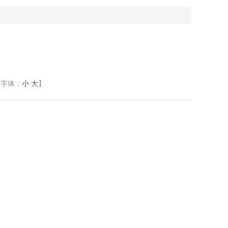
【字体：
小
大
】