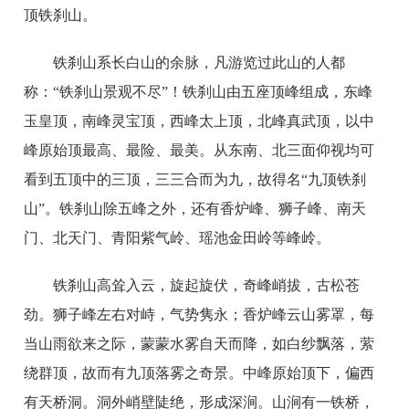
顶铁刹山。
铁刹山系长白山的余脉，凡游览过此山的人都
称：“铁刹山景观不尽”！铁刹山由五座顶峰组成，东峰
玉皇顶，南峰灵宝顶，西峰太上顶，北峰真武顶，以中
峰原始顶最高、最险、最美。从东南、北三面仰视均可
看到五顶中的三顶，三三合而为九，故得名“九顶铁刹
山”。铁刹山除五峰之外，还有香炉峰、狮子峰、南天
门、北天门、青阳紫气岭、瑶池金田岭等峰岭。
铁刹山高耸入云，旋起旋伏，奇峰峭拔，古松苍
劲。狮子峰左右对峙，气势隽永；香炉峰云山雾罩，每
当山雨欲来之际，蒙蒙水雾自天而降，如白纱飘落，萦
绕群顶，故而有九顶落雾之奇景。中峰原始顶下，偏西
有天桥洞。洞外峭壁陡绝，形成深涧。山涧有一铁桥，