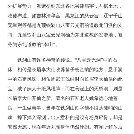
外扩展势力，派诸徒到东北各地兴建庙宇，占据土地，
收徒布道。如吉林清华宫，黑龙江的慈云宫，辽宁千山
无量观等都是九顶铁刹山八宝云光洞的道教龙门派的支
持。九顶铁刹山八宝云光洞确为东北道教的发源地，被
称为东北道教的“本山”。
铁刹山有许多神奇的传说。“八宝云光洞”中的石
床，相传是长眉李大仙收养笛子杨金豹的地方；悬于洞
中的石定风珠，相传周武王伐纣时向长眉李大仙借的此
宝，破了妖人十绝风吼阵；而在悬崖上的天桥洞，则是
长眉李大仙开仙之所。著名的石匠老人姚希德心地善
良，一生做善事，当年在铁刹山刻字他不慎从陡峭的山
崖上摔下掉入深渊，出人意料的是没有粉身碎骨，却是
安然无恙，现在年近九旬身体仍然硬朗。有闻听解放后