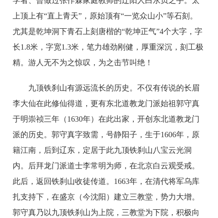
学者、曾做过张作霖家庭教师的辽阳人白永贞之手。太
上顶上有“直上青天”，原始顶有“一览众山小”等石刻。
尤其是乾坤洞下青石上刻唐楷的“乾坤正气”4个大字，字
长1.8米，字宽1.3米，笔力雄劲刚健，厚重深沉，刻工极
精。游人无不为之惊叹，为之击节叫绝！
九顶铁刹山有源远流长的历史。不仅有传说的长眉
李大仙在此修仙得道，更有东北道教龙门派始祖郭守真
于明崇祯三年（
1630
年）在此出家，开创东北道教龙门
派的历史。郭守真字致需，号静阳子，生于
1606
年，原
籍江南，后到辽东，定居于此九顶铁刹山八宝云光洞
内。后拜龙门派道士李常明为师，在北京白云观受戒。
此后，返回铁刹山收徒传道。
1663
年，在清代将军乌库
扎支持下，在盛京（今沈阳）建立三教堂，势力大增。
郭守真乃以九顶铁刹山为上院，三教堂为下院，积极向