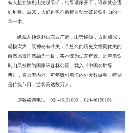
有人想在铁刹山挖煤采矿，结果谁家开工，谁家就会遭
到厄难。后来，人们再也不敢擅自动土破坏铁刹山的一
草一木。
纵观九顶铁刹山东西广袤，山势磅礴，古洞幽深，
规模宏大，既神秘有壮美，且悠久的历史文物同优美的
自然风景浑然融为一提，实不愧为辽东奇景。近年来铁
刹山又被辟为国家级森林公园，载入《中国名胜辞
典》，名扬海内外。每年吸引着海内外无数游客，特别
是传统节日，游客高达数万人。
游客咨询电话：
024-46151000 、024-46150106