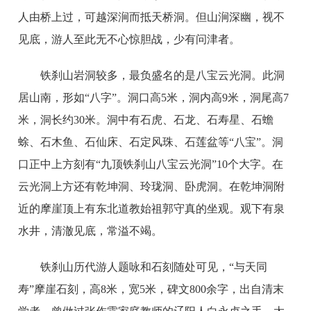
人由桥上过，可越深涧而抵天桥洞。但山涧深幽，视不
见底，游人至此无不心惊胆战，少有问津者。
铁刹山岩洞较多，最负盛名的是八宝云光洞。此洞
居山南，形如“八字”。洞口高5米，洞内高9米，洞尾高7
米，洞长约30米。洞中有石虎、石龙、石寿星、石蟾
蜍、石木鱼、石仙床、石定风珠、石莲盆等“八宝”。洞
口正中上方刻有“九顶铁刹山八宝云光洞”10个大字。在
云光洞上方还有乾坤洞、玲珑洞、卧虎洞。在乾坤洞附
近的摩崖顶上有东北道教始祖郭守真的坐观。观下有泉
水井，清澈见底，常溢不竭。
铁刹山历代游人题咏和石刻随处可见，“与天同
寿”摩崖石刻，高8米，宽5米，碑文800余字，出自清末