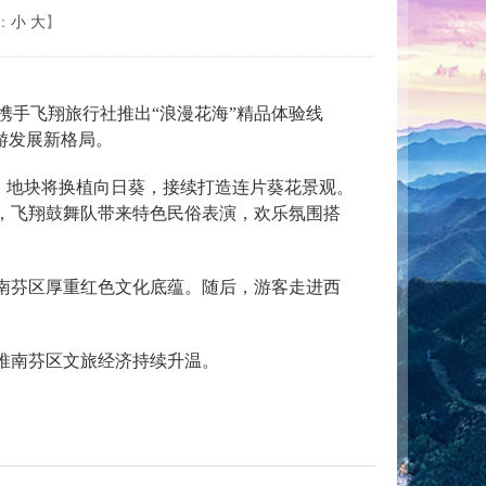
：
小
大
】
携手飞翔旅行社推出“浪漫花海”精品体验线
游发展新格局。
后，地块将换植向日葵，接续打造连片葵花景观。
，飞翔鼓舞队带来特色民俗表演，欢乐氛围搭
南芬区厚重红色文化底蕴。随后，游客走进西
推南芬区文旅经济持续升温。