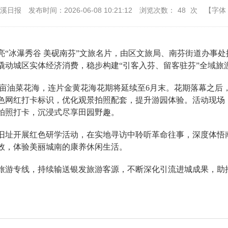
本溪日报
发布时间：2026-06-08 10:21:12
浏览次数：
48
次
【字体
“冰瀑秀谷 美砚南芬”文旅名片，由区文旅局、南芬街道办事处
撬动城区实体经济消费，稳步构建“引客入芬、留客驻芬”全域旅
.8亩油菜花海，连片金黄花海花期将延续至6月末。花期落幕之
色网红打卡标识，优化观景拍照配套，提升游园体验。活动现场
拍照打卡，沉浸式尽享田园野趣。
旧址开展红色研学活动，在实地寻访中聆听革命往事，深度体悟
效，体验美丽城南的康养休闲生活。
旅游专线，持续输送银发旅游客源，不断深化引流进城成果，助