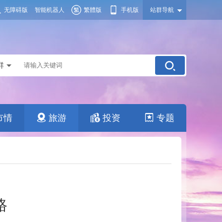
无障碍版
智能机器人
繁體版
手机版
站群导航
群
市情
旅游
投资
专题
路