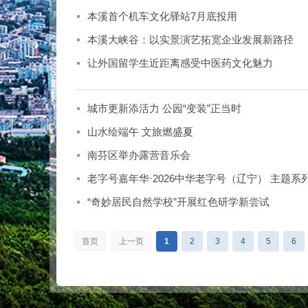
本溪首个机车文化驿站7月底投用
本溪大峡谷：以实景演艺拓宽企业发展新路径
让外国留学生近距离感受中医药文化魅力
城市更新添活力 公园“变装”正当时
山水绘端午 文旅燃盛夏
南芬区举办露营音乐会
老字号嘉年华·2026中华老字号（辽宁） 主题
“奇妙居民自然学校”开展红色研学新尝试
首页
上一页
1
2
3
4
5
6