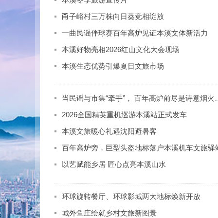
甬子峪村三万株向日葵竞相绽放
一曲民谣伴球赛百年高炉见证本溪文体新活力
本溪好物亮相2026红山文化大会现场
本溪生态优势引爆夏日文旅市场
当民谣与市集“牵手”， 百年高炉前尽是诗意烟火
2026全国精英重机巡游本溪站正式发车
本溪文旅暖心礼遇沈阳避暑客
百年高炉旁，巨型头盔地标落户本溪机车文旅驿
以艺赋能乡居 匠心点亮本溪山水
环球旋转餐厅、环球影城两大地标焕新开放
城外鱼庄绘就乡村文旅新图景