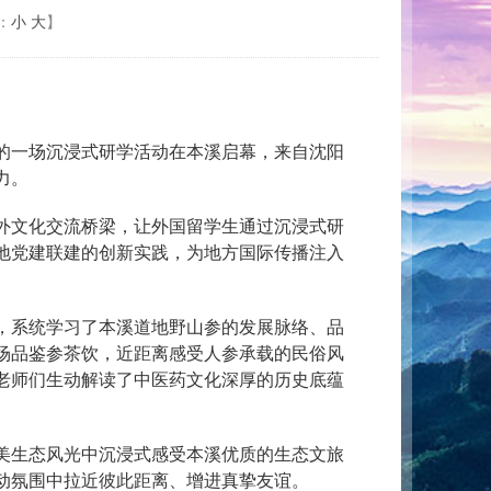
：
小
大
】
的一场沉浸式研学活动在本溪启幕，来自沈阳
力。
外文化交流桥梁，让外国留学生通过沉浸式研
地党建联建的创新实践，为地方国际传播注入
，系统学习了本溪道地野山参的发展脉络、品
场品鉴参茶饮，近距离感受人参承载的民俗风
老师们生动解读了中医药文化深厚的历史底蕴
美生态风光中沉浸式感受本溪优质的生态文旅
动氛围中拉近彼此距离、增进真挚友谊。