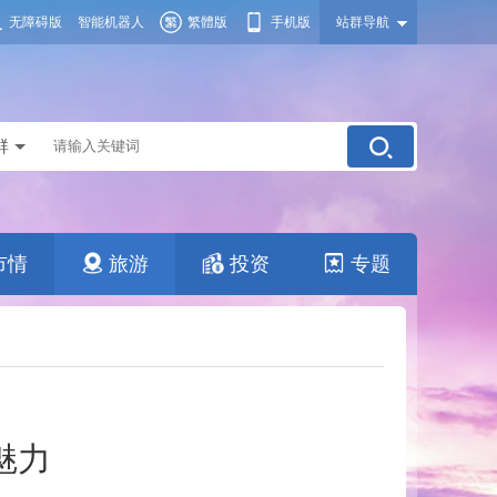
无障碍版
智能机器人
繁體版
手机版
站群导航
群
市情
旅游
投资
专题
魅力