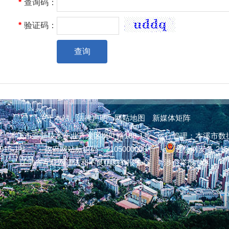
*
查询码：
*
验证码：
查询
关于本站
法律声明
网站地图
新媒体矩阵
溪市高新技术产业开发区枫叶路188-1号 运行管理：本溪市数据中心 
915-1号
政府网站标识码：2105000008
辽公网安备 2150
辽宁省互联网违法和不良信息举报中心
涉企举报专区