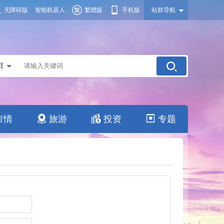
无障碍版
智能机器人
繁體版
手机版
站群导航
群
市情
旅游
投资
专题